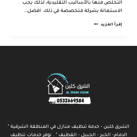
التخلص منها بالأساليب التقليدية، لذلك يجب
الاستعانة بشركة متخصصة في ذلك. افضل…
شركة
إقرأ المزيد
تنظيف
سجاد
بالدمام
0532669584
الشرق كلين - خدمة تنظيف منازل في المنطقة الشرقية "
الدمام- الخبر - الجبيل - القطيف " . نوفر خدمات تنظيف