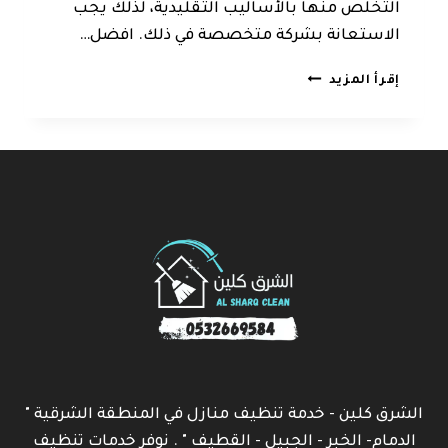
التخلص منها بالأساليب التقليدية، لذلك يجب
الاستعانة بشركة متخصصة في ذلك. افضل…
شركة
إقرأ المزيد
تنظيف
سجاد
بالدمام
0532669584
الشرق كلين - خدمة تنظيف منازل في المنطقة الشرقية "
الدمام- الخبر - الجبيل - القطيف " . نوفر خدمات تنظيف