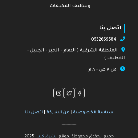
وتنظيف المكيفات.
اتصل بنا
0532669584
المنطقة الشرقية ( الدمام - الخبر - الجبيل -
القطيف )
من ٨ ص - ٨ م
سياسة الخصوصية
|
عن الشركة
|
اتصل بنا
------------
جميع الحقوق محفوظة لموقع
الشرق كلين
2025